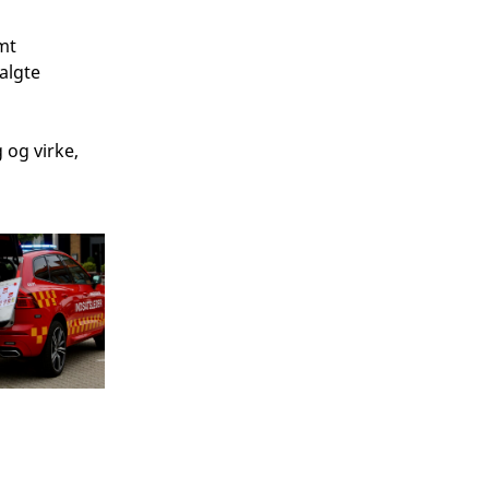
mt
valgte
 og virke,