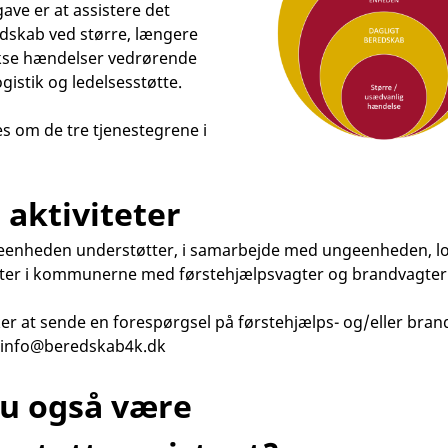
ve er at assistere det
dskab ved større, længere
ekse hændelser vedrørende
ogistik og ledelsesstøtte.
s om de tre tjenestegrene i
 aktiviteter
teenheden understøtter, i samarbejde med ungeenheden, l
er i kommunerne med førstehjælpsvagter og brandvagter
er at sende en forespørgsel på førstehjælps- og/eller bra
 info@beredskab4k.dk
du også være