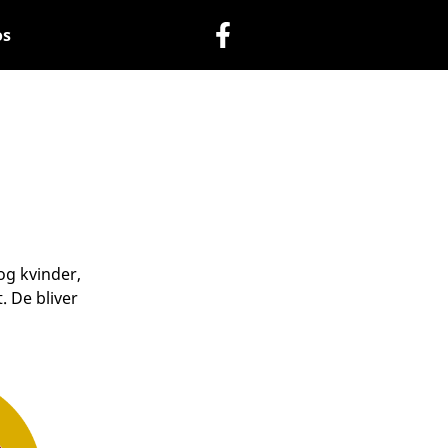
os
og kvinder,
. De bliver