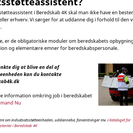
tsstøtteassistent?
tøtteassistent i Beredskab 4K skal man ikke have en beste
ler erhverv. Vi sørger for at uddanne dig i forhold til den 
.
lle, er de obligatoriske moduler om beredskabets opbygning
on og elementære emner for beredskabspersonale.
kte dig at blive en del af
teenheden kan du kontakte
kab4k.dk
re information omkring job i beredskabet
ndmand Nu
re om indsatsatsstøtteenheden, uddannelse, forventninger mv. i
Kataloget for
istenter i Beredskab 4K