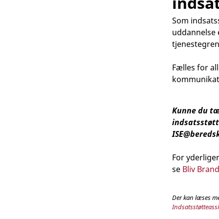
indsa
Som indsatss
uddannelse el
tjenestegren
Fælles for a
kommunikati
Kunne du tæn
indsatsstøt
ISE@bereds
For yderlige
se
Bliv Bra
Der kan læses me
Indsatsstøtteass