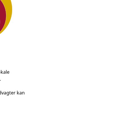
okale
.
ndvagter kan