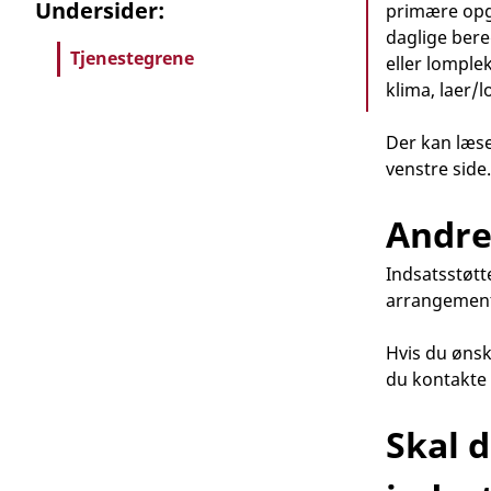
Undersider:
primære opga
daglige bere
Tjenestegrene
eller lompl
klima, laer/l
Der kan læse
venstre side.
Andre
Indsatsstøt
arrangement
Hvis du ønsk
du kontakte
Skal 