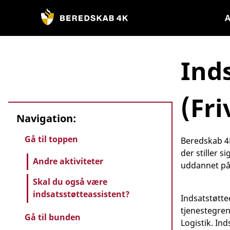
Gå
til
A
indhold
Ind
(Fri
Navigation:
Gå til toppen
Beredskab 4K
der stiller s
Andre aktiviteter
uddannet på 
Skal du også være
indsatsstøtteassistent?
Indsatstøtte
tjenestegre
Gå til bunden
Logistik. In