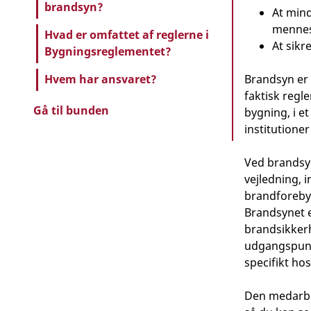
brandsyn?
At mind
mennesk
Hvad er omfattet af reglerne i
At sikr
Bygningsreglementet?
Brandsyn er 
Hvem har ansvaret?
faktisk regl
Gå til bunden
bygning, i et
institutione
Ved brandsyn
vejledning, 
brandforeby
Brandsynet e
brandsikker
udgangspunkt 
specifikt hos
Den medarbej