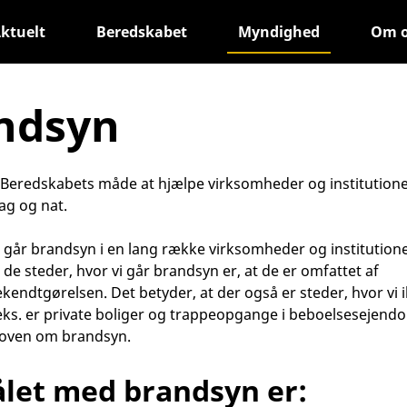
ktuelt
Beredskabet
Myndighed
Om 
ndsyn
Beredskabets måde at hjælpe virksomheder og institutioner
ag og nat.
går brandsyn i en lang række virksomheder og institution
 de steder, hvor vi går brandsyn er, at de er omfattet af
endtgørelsen. Det betyder, at der også er steder, hvor vi 
eks. er private boliger og trappeopgange i beboelsesejen
loven om brandsyn.
let med brandsyn er: