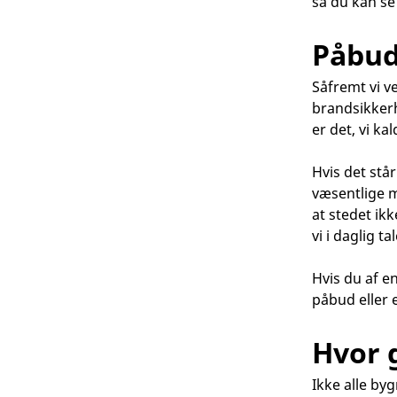
så du kan se
Påbud
Såfremt vi v
brandsikkerh
er det, vi k
Hvis det stå
væsentlige m
at stedet ik
vi i daglig 
Hvis du af e
påbud eller e
Hvor 
Ikke alle by