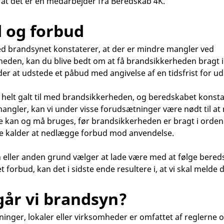
 at det er en medarbejder fra Beredskab 4K.
 og forbud
ed brandsynet konstaterer, at der er mindre mangler ved
eden, kan du blive bedt om at få brandsikkerheden bragt i
alder at udstede et påbud med angivelse af en tidsfrist for u
r helt galt til med brandsikkerheden, og beredskabet konst
angler, kan vi under visse forudsætninger være nødt til at
ke kan og må bruges, før brandsikkerheden er bragt i orden.
tale kalder at nedlægge forbud mod anvendelse.
n eller anden grund vælger at lade være med at følge bere
t forbud, kan det i sidste ende resultere i, at vi skal melde det
går vi brandsyn?
gninger, lokaler eller virksomheder er omfattet af reglerne