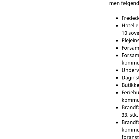
men følgende
Fredede
Hotelle
10 sov
Plejein
Forsaml
Forsaml
kommun
Undervi
Daginst
Butikke
Feriehu
kommun
Brandfa
33, stk.
Brandfa
kommuna
foranst