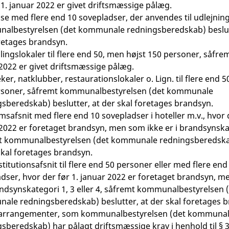
 1. januar 2022 er givet driftsmæssige pålæg.
se med flere end 10 sovepladser, der anvendes til udlejnin
albestyrelsen (det kommunale redningsberedskab) beslutt
retages brandsyn.
ingslokaler til flere end 50, men højst 150 personer, såfrem
2022 er givet driftsmæssige pålæg.
ker, natklubber, restaurationslokaler o. Lign. til flere end 
rsoner, såfremt kommunalbestyrelsen (det kommunale
sberedskab) beslutter, at der skal foretages brandsyn.
safsnit med flere end 10 sovepladser i hoteller m.v., hvor d
2022 er foretaget brandsyn, men som ikke er i brandsynska
t kommunalbestyrelsen (det kommunale redningsberedskab
skal foretages brandsyn.
titutionsafsnit til flere end 50 personer eller med flere end
dser, hvor der før 1. januar 2022 er foretaget brandsyn, m
andsynskategori 1, 3 eller 4, såfremt kommunalbestyrelsen 
ale redningsberedskab) beslutter, at der skal foretages b
 arrangementer, som kommunalbestyrelsen (det kommuna
sberedskab) har pålagt driftsmæssige krav i henhold til § 35,