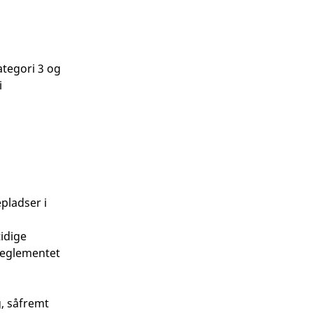
ategori 3 og
i
pladser i
idige
sreglementet
g, såfremt