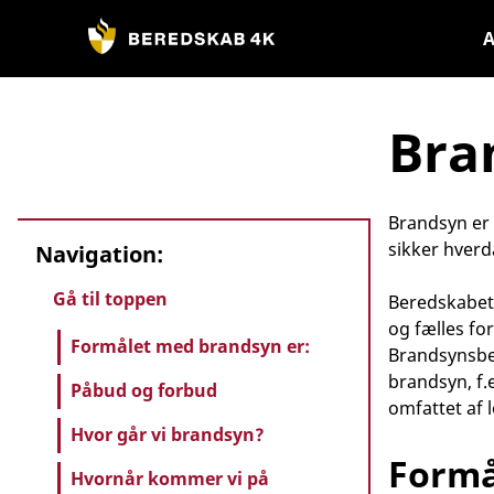
Gå
til
A
indhold
Bra
Brandsyn er 
sikker hverd
Navigation:
Gå til toppen
Beredskabet 
og fælles for
Formålet med brandsyn er:
Brandsynsbek
brandsyn, f.
Påbud og forbud
omfattet af 
Hvor går vi brandsyn?
Formå
Hvornår kommer vi på