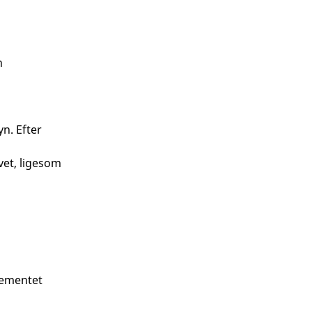
n
n. Efter
vet, ligesom
lementet