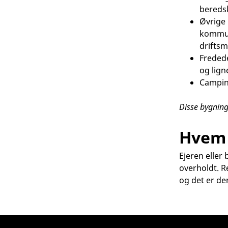
bereds
Øvrige 
kommun
driftsm
Fredede
og lign
Campin
Disse bygning
Hvem 
Ejeren eller
overholdt. R
og det er der