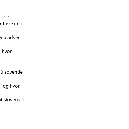
orier
r flere end
ovepladser
, hvor
 10 sovende
g, og hvor
abslovens §