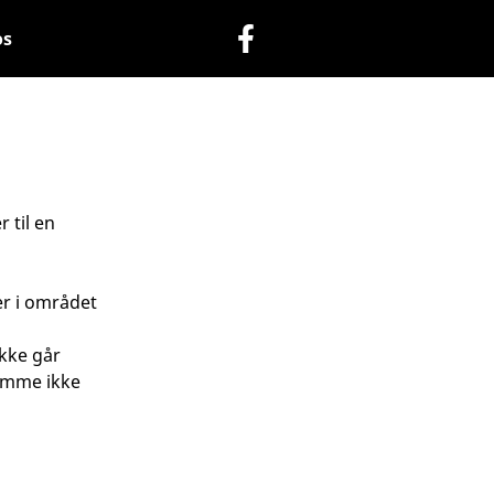
os
 til en
er i området
ikke går
domme ikke