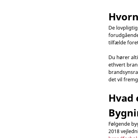
Hvorn
De lovpligti
forudgående 
tilfælde for
Du hører alt
ethvert bran
brandsynsrap
det vil fremg
Hvad e
Bygni
Følgende byg
2018 vejledn