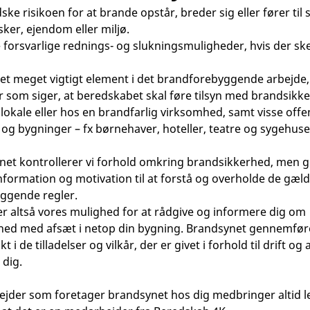
ske risikoen for at brande opstår, breder sig eller fører til
er, ejendom eller miljø.
e forsvarlige rednings- og slukningsmuligheder, hvis der sk
et meget vigtigt element i det brandforebyggende arbejde,
er som siger, at beredskabet skal føre tilsyn med brandsikk
 lokale eller hos en brandfarlig virksomhed, samt visse offe
r og bygninger – fx børnehaver, hoteller, teatre og sygehuse
et kontrollerer vi forhold omkring brandsikkerhed, men g
information og motivation til at forstå og overholde de gæl
ggende regler.
r altså vores mulighed for at rådgive og informere dig om
hed med afsæt i netop din bygning. Brandsynet gennemfø
i de tilladelser og vilkår, der er givet i forhold til drift o
 dig.
der som foretager brandsynet hos dig medbringer altid le