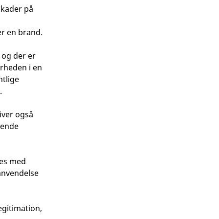
 skader på
er en brand.
 og der er
erheden i en
ntlige
.
iver også
dende
res med
g anvendelse
gitimation,