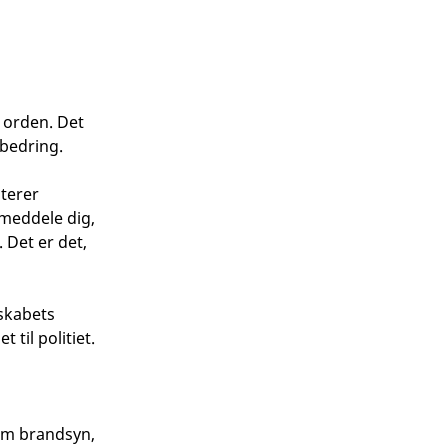
 orden. Det
dbedring.
aterer
 meddele dig,
 Det er det,
dskabets
 til politiet.
 om brandsyn,