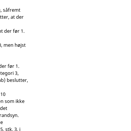
g, såfremt
er, at der
t der før 1.
50, men højst
er før 1.
tegori 3,
) beslutter,
 10
en som ikke
(det
randsyn.
le
 stk. 3, i