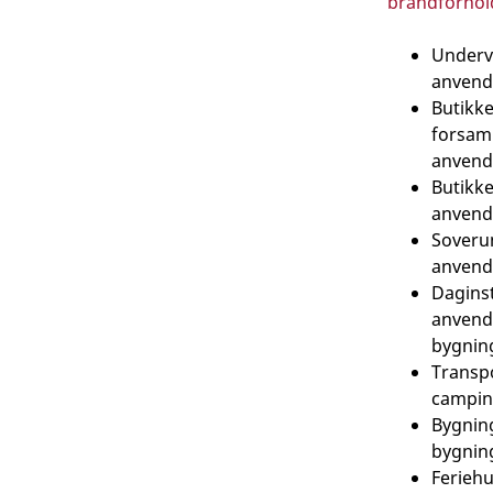
brandforhold
Undervi
anvende
Butikke
forsaml
anvende
Butikke
anvende
Soverum
anvende
Daginst
anvende
bygning
Transpo
camping
Bygning
bygnin
Feriehu