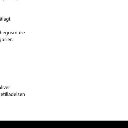
ålagt
d, hegnsmure
gorier.
liver
etilladelsen