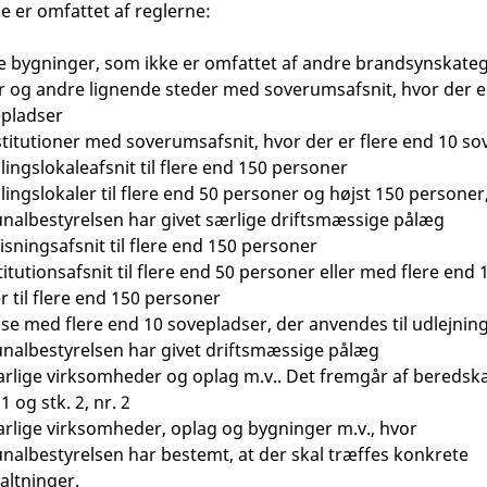
 er omfattet af reglerne:
 bygninger, som ikke er omfattet af andre brandsynskateg
r og andre lignende steder med soverumsafsnit, hvor der e
epladser
stitutioner med soverumsafsnit, hvor der er flere end 10 s
ingslokaleafsnit til flere end 150 personer
ingslokaler til flere end 50 personer og højst 150 personer
albestyrelsen har givet særlige driftsmæssige pålæg
sningsafsnit til flere end 150 personer
itutionsafsnit til flere end 50 personer eller med flere end
r til flere end 150 personer
se med flere end 10 sovepladser, der anvendes til udlejnin
albestyrelsen har givet driftsmæssige pålæg
rlige virksomheder og oplag m.v.. Det fremgår af beredsk
 1 og stk. 2, nr. 2
rlige virksomheder, oplag og bygninger m.v., hvor
lbestyrelsen har bestemt, at der skal træffes konkrete
altninger.