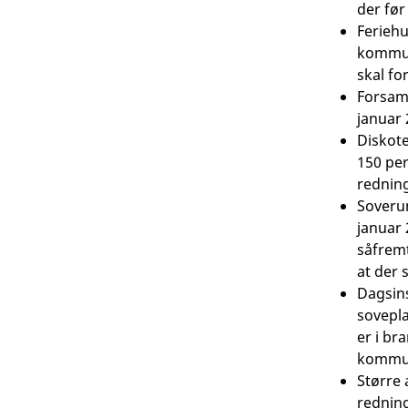
der før
Feriehu
kommun
skal fo
Forsaml
januar 
Diskote
150 pe
redning
Soverum
januar 
såfrem
at der 
Dagsins
sovepla
er i br
kommun
Større
redning