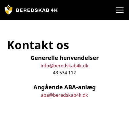
Gå
til
indhold
Kontakt os
Generelle henvendelser
info@beredskab4k.dk
43 534 112
Angående ABA-anlæg
aba@beredskab4k.dk