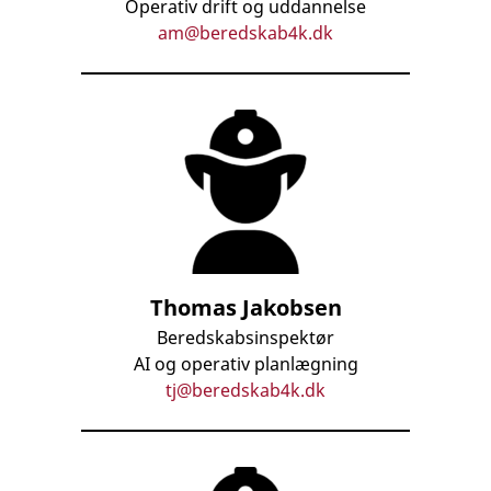
Operativ drift og uddannelse
am@beredskab4k.dk
Thomas Jakobsen
Beredskabsinspektør
AI og operativ planlægning
tj@beredskab4k.dk